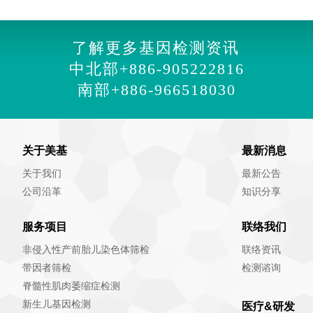
了解更多基因检测资讯
中北部
+886-905222816
南部
+886-966518030
关于美基
最新消息
关于我们
最新公告
公司沿革
知识分享
服务项目
联络我们
非侵入性产前胎儿染色体筛检
联络资讯
带因者筛检
检测谘询
脊髓性肌肉萎缩症检测
新生儿基因检测
医疗&研发